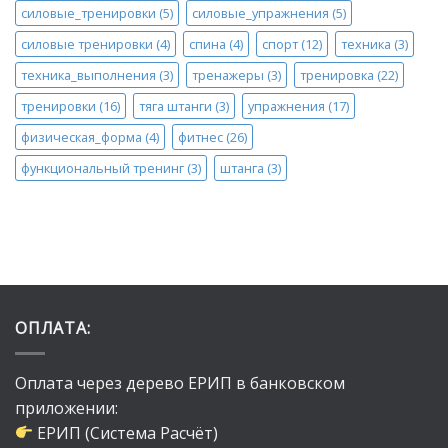
силовые_тренировки
(5)
силовые_упражнения
(5)
силовые тренировки
(4)
спина
(4)
спорт
(12)
техника
(3)
техника_выполнения
(3)
тренажеры
(3)
тренировка
(22)
тренировки
(16)
тяга штанги
(3)
упражнения
(17)
физическая_форма
(4)
фитнес
(26)
функциональный тренинг
(3)
штанга
(3)
ОПЛАТА:
Оплата через дерево ЕРИП в банковском
приложении:
ЕРИП (Система Расчёт)