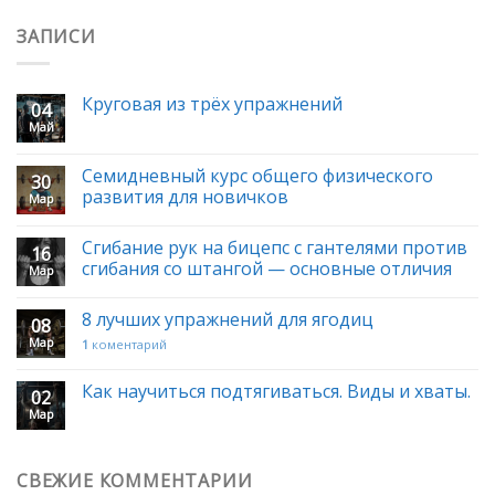
ЗАПИСИ
Круговая из трёх упражнений
04
Май
Семидневный курс общего физического
30
развития для новичков
Мар
Сгибание рук на бицепс с гантелями против
16
сгибания со штангой — основные отличия
Мар
8 лучших упражнений для ягодиц
08
Мар
1
коментарий
Как научиться подтягиваться. Виды и хваты.
02
Мар
СВЕЖИЕ КОММЕНТАРИИ