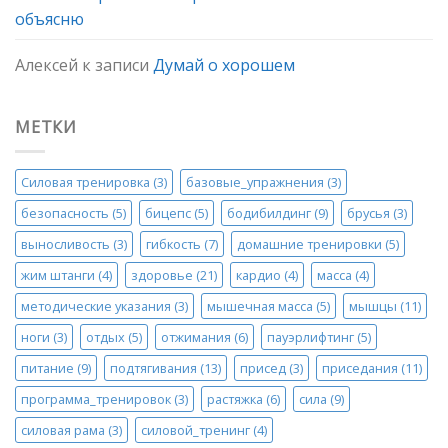
объясню
Алексей
к записи
Думай о хорошем
МЕТКИ
Силовая тренировка
(3)
базовые_упражнения
(3)
безопасность
(5)
бицепс
(5)
бодибилдинг
(9)
брусья
(3)
выносливость
(3)
гибкость
(7)
домашние тренировки
(5)
жим штанги
(4)
здоровье
(21)
кардио
(4)
масса
(4)
методические указания
(3)
мышечная масса
(5)
мышцы
(11)
ноги
(3)
отдых
(5)
отжимания
(6)
пауэрлифтинг
(5)
питание
(9)
подтягивания
(13)
присед
(3)
приседания
(11)
программа_тренировок
(3)
растяжка
(6)
сила
(9)
силовая рама
(3)
силовой_тренинг
(4)