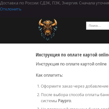
Доставка по России: СДЭК, ПЭК, Энергия. Сначала уточ
Отклонить
Skip
Искать:
to
content
Инструкция по оплате картой onlin
Инструкция по оплате картой online
Как оплатить:
Оформите заказ через добавление 
После выбора способа оплаты бан
системы
Paypro
.