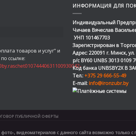
ИНФОРМАЦИЯ ДЛЯ ПО
Индивидуальный Предпр
Чичаев Вячеслав Василье
УНП 101467703
Зарегистрирован в Торгово
оплата товаров и услуг" и
Адрес: 220091 г. Минск, ул
 по ссылке:
р/с BY60 UNBS 3013 0109 7
10by.raschet01074440631100930042-
Код банка UNBSBY2X В ЗАО
Тел.:
+375 29 666-55-49
E-mail:
info@ironzubr.by
ГОВОР ПУБЛИЧНОЙ ОФЕРТЫ
фото-, видеоматериалов с данного сайта возможно только с