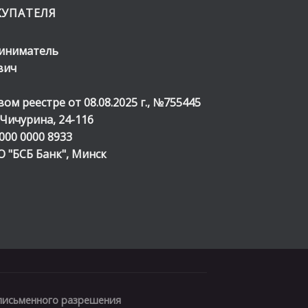
КУПАТЕЛЯ
иниматель
вич
м реестре от 08.08.2025 г., №755445
. Чичурина, 24-116
000 0000 8933
 "БСБ Банк", Минск
 письменного разрешения