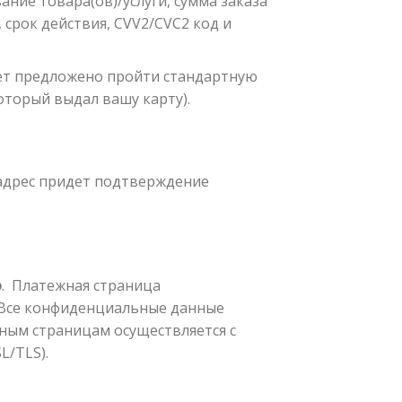
ние товара(ов)/услуги, сумма заказа
 срок действия, CVV2/CVC2 код и
дет предложено пройти стандартную
оторый выдал вашу карту).
адрес придет подтверждение
o
.
Платежная страница
. Все конфиденциальные данные
ным страницам осуществляется с
L/TLS).