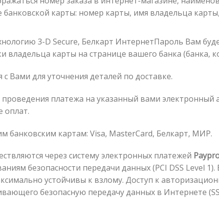
ражаться номер заказа в интернет-магазине, наименова
 банковской карты: номер карты, имя владельца карты,
хнологию 3-D Secure, Белкарт ИнтернетПароль Вам бу
 владельца карты на странице вашего банка (банка, к
 с Вами для уточнения деталей по доставке.
 проведения платежа на указанный вами электронный 
 оплат.
банковским картам: Visa, MasterCard, Белкарт, МИР.
ествляются через систему электронных платежей
Paypr
аниям безопасности передачи данных (PCI DSS Level 1)
ксимально устойчивы к взлому. Доступ к авторизацион
вающего безопасную передачу данных в Интернетe (SS