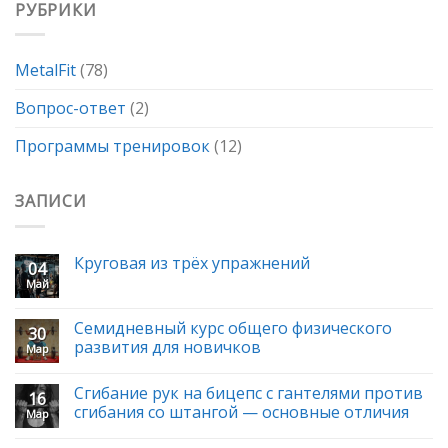
РУБРИКИ
MetalFit
(78)
Вопрос-ответ
(2)
Программы тренировок
(12)
ЗАПИСИ
Круговая из трёх упражнений
04
Май
Семидневный курс общего физического
30
развития для новичков
Мар
Сгибание рук на бицепс с гантелями против
16
сгибания со штангой — основные отличия
Мар