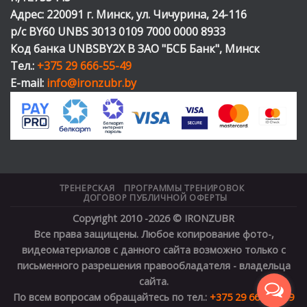
Адрес: 220091 г. Минск, ул. Чичурина, 24-116
р/с BY60 UNBS 3013 0109 7000 0000 8933
Код банка UNBSBY2X В ЗАО "БСБ Банк", Минск
Тел.:
+375 29 666-55-49
E-mail:
info@ironzubr.by
ТРЕНЕРСКАЯ
ПРОГРАММЫ ТРЕНИРОВОК
ДОГОВОР ПУБЛИЧНОЙ ОФЕРТЫ
Copyright 2010 -2026 ©
IRONZUBR
Все права защищены. Любое копирование фото-,
видеоматериалов с данного сайта возможно только с
письменного разрешения правообладателя - владельца
сайта.
По всем вопросам обращайтесь по тел.:
+375 29 666-55-49