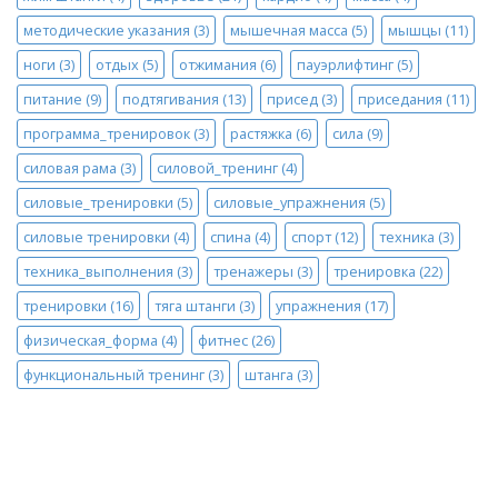
методические указания
(3)
мышечная масса
(5)
мышцы
(11)
ноги
(3)
отдых
(5)
отжимания
(6)
пауэрлифтинг
(5)
питание
(9)
подтягивания
(13)
присед
(3)
приседания
(11)
программа_тренировок
(3)
растяжка
(6)
сила
(9)
силовая рама
(3)
силовой_тренинг
(4)
силовые_тренировки
(5)
силовые_упражнения
(5)
силовые тренировки
(4)
спина
(4)
спорт
(12)
техника
(3)
техника_выполнения
(3)
тренажеры
(3)
тренировка
(22)
тренировки
(16)
тяга штанги
(3)
упражнения
(17)
физическая_форма
(4)
фитнес
(26)
функциональный тренинг
(3)
штанга
(3)