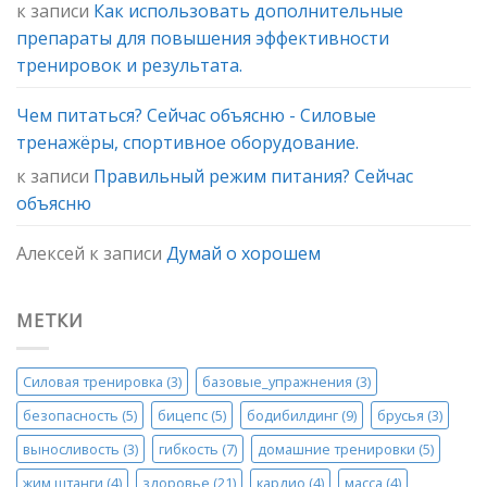
к записи
Как использовать дополнительные
препараты для повышения эффективности
тренировок и результата.
Чем питаться? Сейчас объясню - Силовые
тренажёры, спортивное оборудование.
к записи
Правильный режим питания? Сейчас
объясню
Алексей
к записи
Думай о хорошем
МЕТКИ
Силовая тренировка
(3)
базовые_упражнения
(3)
безопасность
(5)
бицепс
(5)
бодибилдинг
(9)
брусья
(3)
выносливость
(3)
гибкость
(7)
домашние тренировки
(5)
жим штанги
(4)
здоровье
(21)
кардио
(4)
масса
(4)