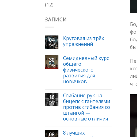
(12)
ЗАПИСИ
Бо
фо
Круговая из трёх
бо
04
упражнений
Май
бы
Семидневный курс
30
Пе
общего
Мар
ко
физического
развития для
ли
новичков
чт
Сгибание рук на
16
бицепс с гантелями
Мар
против сгибания со
штангой —
основные отличия
8 лучших
08