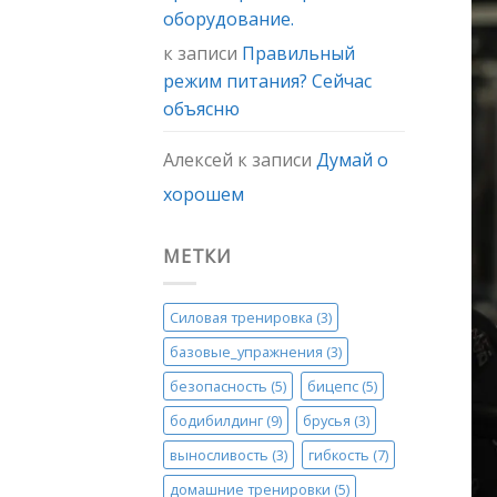
оборудование.
к записи
Правильный
режим питания? Сейчас
объясню
Алексей
к записи
Думай о
хорошем
МЕТКИ
Силовая тренировка
(3)
базовые_упражнения
(3)
безопасность
(5)
бицепс
(5)
бодибилдинг
(9)
брусья
(3)
выносливость
(3)
гибкость
(7)
домашние тренировки
(5)