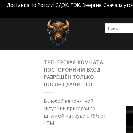
Доставка по России: СДЭК, ПЭК, Энергия. Сначала у
Skip
Искать:
to
content
ТРЕНЕРСКАЯ КОМНАТА.
ПОСТОРОННИМ ВХОД
РАЗРЕШЁН ТОЛЬКО
ПОСЛЕ СДАЧИ ГТО.
В любой непонятной
ситуации приседай со
штангой на груди с 75% от
1ПМ.