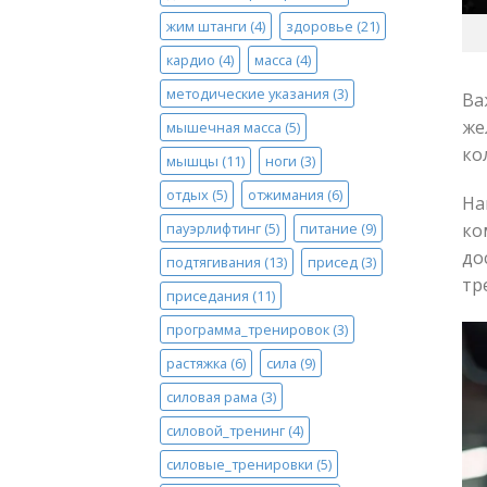
жим штанги
(4)
здоровье
(21)
кардио
(4)
масса
(4)
методические указания
(3)
Ва
же
мышечная масса
(5)
ко
мышцы
(11)
ноги
(3)
отдых
(5)
отжимания
(6)
На
пауэрлифтинг
(5)
питание
(9)
ко
до
подтягивания
(13)
присед
(3)
тр
приседания
(11)
программа_тренировок
(3)
растяжка
(6)
сила
(9)
силовая рама
(3)
силовой_тренинг
(4)
силовые_тренировки
(5)