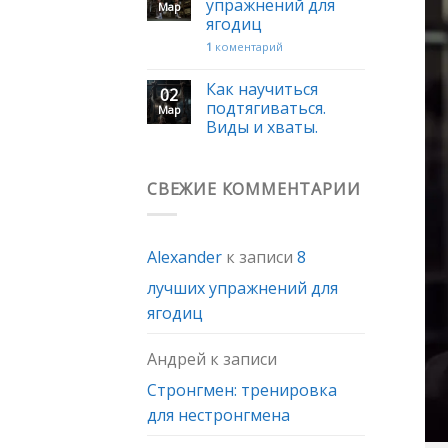
упражнений для
Мар
ягодиц
1
коментарий
Как научиться
02
подтягиваться.
Мар
Виды и хваты.
СВЕЖИЕ КОММЕНТАРИИ
Alexander
к записи
8
лучших упражнений для
ягодиц
Андрей
к записи
Стронгмен: тренировка
для нестронгмена