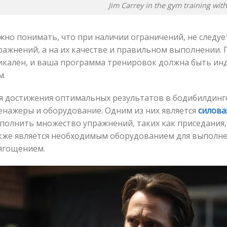
Jim Carrey in the gym training with
жно понимать, что при наличии ограничений, не следуе
ражнений, а на их качестве и правильном выполнении.
икален, и ваша программа тренировок должна быть и
м.
я достижения оптимальных результатов в бодибилдин
енажеры и оборудование. Одним из них является
силова
полнить множество упражнений, таких как приседания, 
кже является необходимым оборудованием для выполне
ягощением.