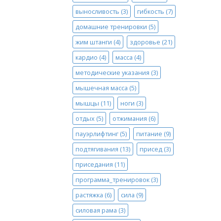
выносливость
(3)
гибкость
(7)
домашние тренировки
(5)
жим штанги
(4)
здоровье
(21)
кардио
(4)
масса
(4)
методические указания
(3)
мышечная масса
(5)
мышцы
(11)
ноги
(3)
отдых
(5)
отжимания
(6)
пауэрлифтинг
(5)
питание
(9)
подтягивания
(13)
присед
(3)
приседания
(11)
программа_тренировок
(3)
растяжка
(6)
сила
(9)
силовая рама
(3)