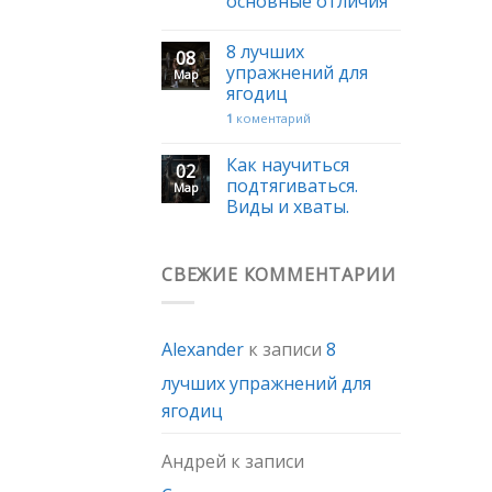
основные отличия
8 лучших
08
упражнений для
Мар
ягодиц
1
коментарий
Как научиться
02
подтягиваться.
Мар
Виды и хваты.
СВЕЖИЕ КОММЕНТАРИИ
Alexander
к записи
8
лучших упражнений для
ягодиц
Андрей
к записи