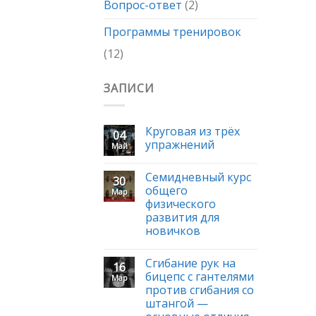
Вопрос-ответ
(2)
Программы тренировок
(12)
ЗАПИСИ
Круговая из трёх
04
упражнений
Май
Семидневный курс
30
общего
Мар
физического
развития для
новичков
Сгибание рук на
16
бицепс с гантелями
Мар
против сгибания со
штангой —