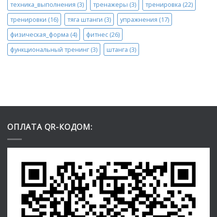
техника_выполнения
(3)
тренажеры
(3)
тренировка
(22)
тренировки
(16)
тяга штанги
(3)
упражнения
(17)
физическая_форма
(4)
фитнес
(26)
функциональный тренинг
(3)
штанга
(3)
ОПЛАТА QR-КОДОМ: