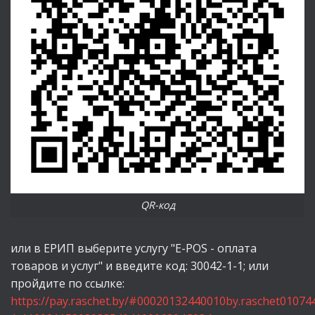
QR-код
или в ЕРИП выберите услугу "E-POS - оплата
товаров и услуг" и введите код: 30042-1-1; или
пройдите по ссылке:
https://pay.raschet.by/#00020132440010by.raschet0107