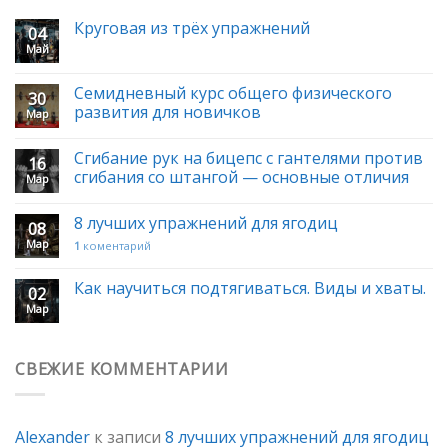
Круговая из трёх упражнений
04
Май
Семидневный курс общего физического
30
развития для новичков
Мар
Сгибание рук на бицепс с гантелями против
16
сгибания со штангой — основные отличия
Мар
8 лучших упражнений для ягодиц
08
Мар
1
коментарий
Как научиться подтягиваться. Виды и хваты.
02
Мар
СВЕЖИЕ КОММЕНТАРИИ
Alexander
к записи
8 лучших упражнений для ягодиц