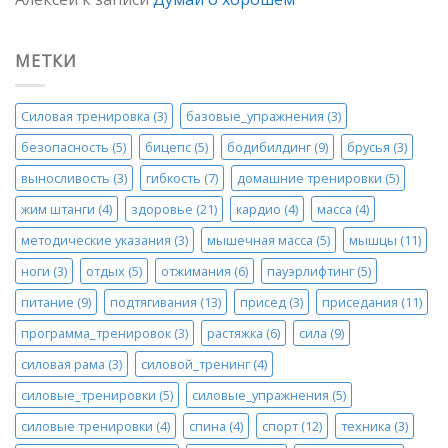
МЕТКИ
Силовая тренировка
(3)
базовые_упражнения
(3)
безопасность
(5)
бицепс
(5)
бодибилдинг
(9)
брусья
(3)
выносливость
(3)
гибкость
(7)
домашние тренировки
(5)
жим штанги
(4)
здоровье
(21)
кардио
(4)
масса
(4)
методические указания
(3)
мышечная масса
(5)
мышцы
(11)
ноги
(3)
отдых
(5)
отжимания
(6)
пауэрлифтинг
(5)
питание
(9)
подтягивания
(13)
присед
(3)
приседания
(11)
программа_тренировок
(3)
растяжка
(6)
сила
(9)
силовая рама
(3)
силовой_тренинг
(4)
силовые_тренировки
(5)
силовые_упражнения
(5)
силовые тренировки
(4)
спина
(4)
спорт
(12)
техника
(3)