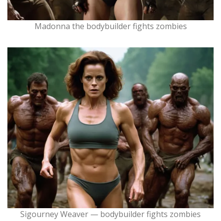
Madonna the bodybuilder fights zombies
Sigourney Weaver — bodybuilder fights zombies